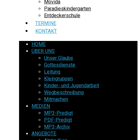
Movida
Paradieskindergarten
Entdeckerschule
TERMINE
KONTAKT
HOME
ÜBER UNS
Unser Glaube
Gottesdienste
Leitung
Kleingruppen
Kinder- und Jugendarbeit
Wegbeschreibung
Mitmachen
MEDIEN
MP3-Predigt
PDF-Predigt
MP3-Archiv
ANGEBOTE