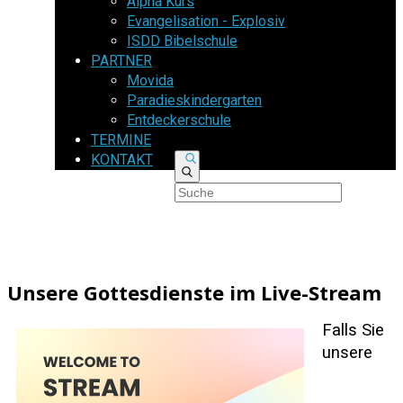
Alpha Kurs
Evangelisation - Explosiv
ISDD Bibelschule
PARTNER
Movida
Paradieskindergarten
Entdeckerschule
TERMINE
KONTAKT
Unsere Gottesdienste im Live-Stream
Falls Sie
unsere